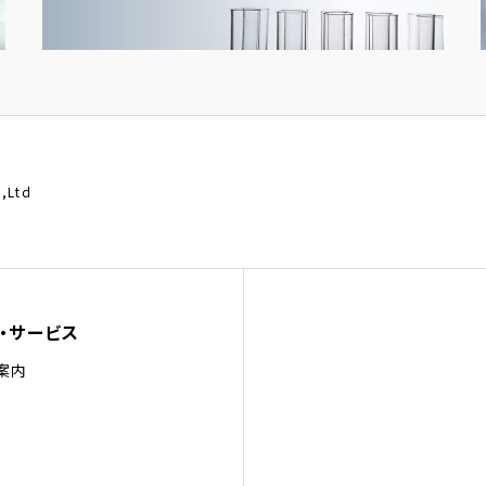
.,Ltd
・サービス
案内