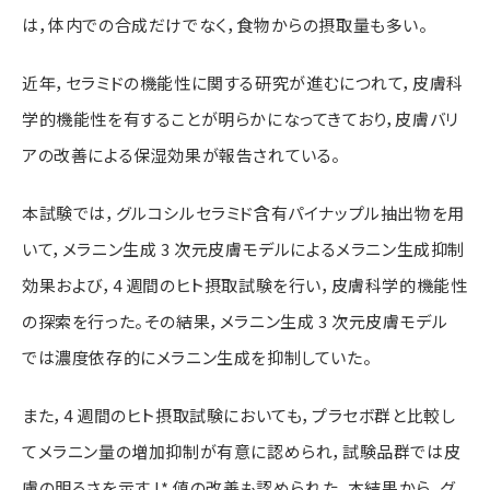
は，体内での合成だけでなく，食物からの摂取量も多い。
近年，セラミドの
機能性に関する研究が進むにつれて，皮膚科
学的機能性を有することが明らかになってきており，皮
膚バリ
アの改善による保湿効果が報告されている。
本試験では，グルコシルセラミド含有パイナップ
ル抽出物を用
いて，メラニン生成 3 次元皮膚モデルによるメラニン生成抑制
効果および，4 週間のヒ
ト摂取試験を行い，皮膚科学的機能性
の探索を行った。その結果，メラニン生成 3 次元皮膚モデル
で
は濃度依存的にメラニン生成を抑制していた。
また，4 週間のヒト摂取試験においても，プラセボ群
と比較し
てメラニン量の増加抑制が有意に認められ，試験品群では皮
膚の明るさを示す L* 値の改善
も認められた。本結果から，グ