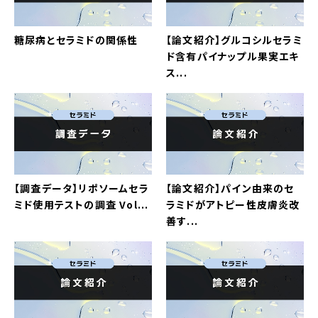
糖尿病とセラミドの関係性
【論文紹介】グルコシルセラミ
ド含有パイナップル果実エキ
ス...
【調査データ】リポソームセラ
【論文紹介】パイン由来のセ
ミド使用テストの調査 Vol...
ラミドがアトピー性皮膚炎改
善す...